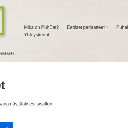
Mikä on PuhEet?
Eettiset periaatteet
Puhel
Yhteystiedot
telukunta
t
sana näyttääksesi sisällön.