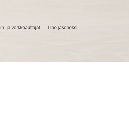
in- ja verkkoauttajat
Hae jäseneksi