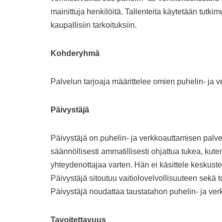
mainittuja henkilöitä. Tallenteita käytetään tutki
kaupallisiin tarkoituksiin.
Kohderyhmä
Palvelun tarjoaja määrittelee omien puhelin- ja
Päivystäjä
Päivystäjä on puhelin- ja verkkoauttamisen palve
säännöllisesti ammatillisesti ohjattua tukea, kut
yhteydenottajaa varten. Hän ei käsittele keskus
Päivystäjä sitoutuu vaitiolovelvollisuuteen sekä 
Päivystäjä noudattaa taustatahon puhelin- ja ver
Tavoitettavuus