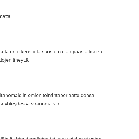
matta.
äjällä on oikeus olla suostumatta epäasialliseen
ojen tiheyttä.
viranomaisiin omien toimintaperiaatteidensa
lla yhteydessä viranomaisiin.