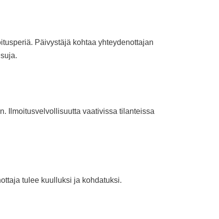
oitusperiä. Päivystäjä kohtaa yhteydenottajan
isuja.
. Ilmoitusvelvollisuutta vaativissa tilanteissa
ttaja tulee kuulluksi ja kohdatuksi.