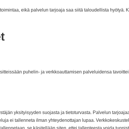
oimintaa, eikä palvelun tarjoaja saa siitä taloudellista hyötyä.
t
 esitteissään puhelin- ja verkkoauttamisen palveluidensa tavoitte
stäjän yksityisyyden suojasta ja tietoturvasta. Palvelun tarjoaj
luja ei tallenneta ilman yhteydenottajan lupaa. Verkkokeskustel
tallennetaan, se käsitellään siten, ettei tallenteesta voida tunn