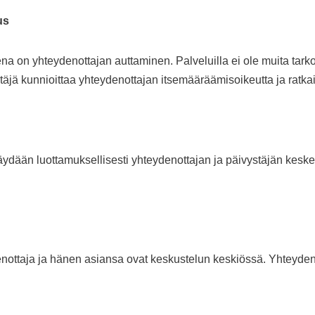
us
na on yhteydenottajan auttaminen. Palveluilla ei ole muita tark
stäjä kunnioittaa yhteydenottajan itsemääräämisoikeutta ja ratka
käydään luottamuksellisesti yhteydenottajan ja päivystäjän kesken
enottaja ja hänen asiansa ovat keskustelun keskiössä. Yhteydeno