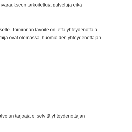
varaukseen tarkoitettuja palveluja eikä
elle. Toiminnan tavoite on, että yhteydenottaja
oimija ovat olemassa, huomioiden yhteydenottajan
elun tarjoaja ei selvitä yhteydenottajan