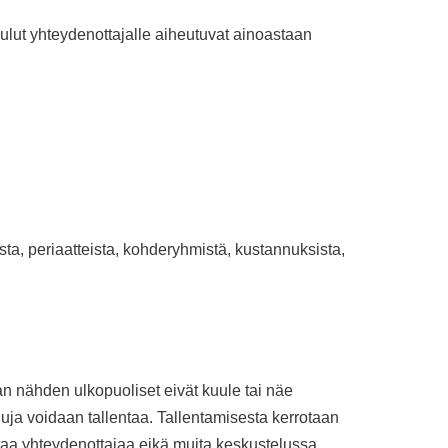
 Kulut yhteydenottajalle aiheutuvat ainoastaan
ista, periaatteista, kohderyhmistä, kustannuksista,
aan nähden ulkopuoliset eivät kuule tai näe
uja voidaan tallentaa. Tallentamisesta kerrotaan
istaa yhteydenottajaa eikä muita keskustelussa