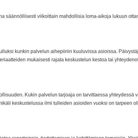
a säännöllisesti viikoittain mahdollisia loma-aikoja lukuun otta
ulluksi kunkin palvelun aihepiiriin kuuluvissa asioissa. Päivyst
eriaatteiden mukaisesti rajata keskustelun kestoa tai yhteydenott
ollisuuden. Kukin palvelun tarjoaja on tarvittaessa yhteydessä 
mikäli keskustelussa ilmi tulleiden asioiden vuoksi on tarpeen o