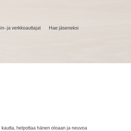
in- ja verkkoauttajat
Hae jäseneksi
 kautta, helpottaa hänen oloaan ja neuvoa