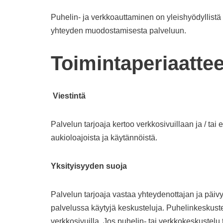
Puhelin- ja verkkoauttaminen on yleishyödyllistä t
yhteyden muodostamisesta palveluun.
Toimintaperiaattee
Viestintä
Palvelun tarjoaja kertoo verkkosivuillaan ja / tai
aukioloajoista ja käytännöistä.
Yksityisyyden suoja
Palvelun tarjoaja vastaa yhteydenottajan ja päivy
palvelussa käytyjä keskusteluja. Puhelinkeskuste
verkkosivuilla. Jos puhelin- tai verkkokeskustelu 