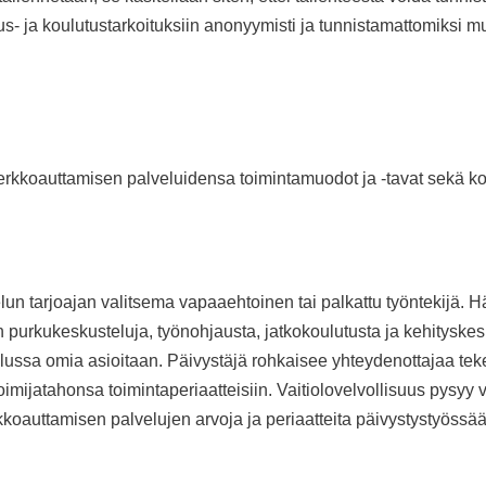
mus- ja koulutustarkoituksiin anonyymisti ja tunnistamattomiksi m
 verkkoauttamisen palveluidensa toimintamuodot ja -tavat sekä 
lun tarjoajan valitsema vapaaehtoinen tai palkattu työntekijä.
en purkukeskusteluja, työnohjausta, jatkokoulutusta ja kehityske
telussa omia asioitaan. Päivystäjä rohkaisee yhteydenottajaa t
toimijatahonsa toimintaperiaatteisiin. Vaitiolovelvollisuus pysy
kkoauttamisen palvelujen arvoja ja periaatteita päivystystyössää