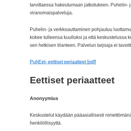
tarvittaessa hakeutumaan jatkotukeen. Puhelin- j
viranomaispalveluja.
Puhelin- ja verkkoauttaminen pohjautuu luottamuk
kokee tulleensa kuulluksi ja että keskustelussa 
sen hetkisen tilanteen. Palvelun tarjoaja ei tavoit
PuhEet- eettiset periaatteet [pdf]
Eettiset periaatteet
Anonyymius
Keskustelut käydään pääasiallisesti nimettömänä
henkilöllisyyttä.