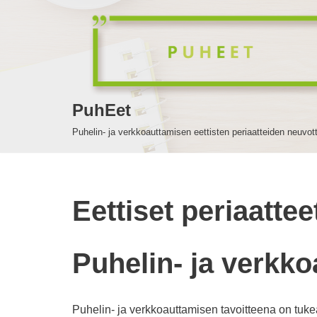
Siirry
suoraan
sisältöön
PuhEet
Puhelin- ja verkkoauttamisen eettisten periaatteiden neuvot
Eettiset periaattee
Puhelin- ja verkk
Puhelin- ja verkkoauttamisen tavoitteena on tuk