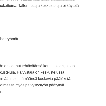
uokattuina. Tallennettuja keskusteluja ei käytetä
kohderyhmät.
 Hän on saanut tehtäväänsä koulutuksen ja saa
skusteluja. Päivystäjä on keskustelussa
ekemään itse elämäänsä koskevia päätöksiä.
y voimassa myös päivystystyön päätyttyä.
n.