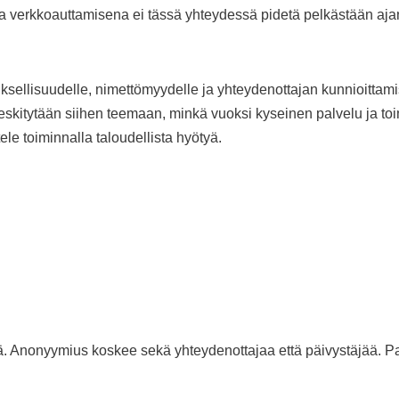
a verkkoauttamisena ei tässä yhteydessä pidetä pelkästään ajan
sellisuudelle, nimettömyydelle ja yhteydenottajan kunnioittamis
keskitytään siihen teemaan, minkä vuoksi kyseinen palvelu ja t
tele toiminnalla taloudellista hyötyä.
. Anonyymius koskee sekä yhteydenottajaa että päivystäjää. Palv