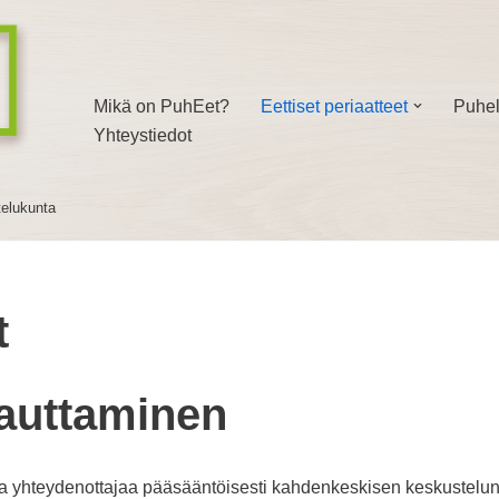
Mikä on PuhEet?
Eettiset periaatteet
Puhel
Yhteystiedot
telukunta
t
oauttaminen
ea yhteydenottajaa pääsääntöisesti kahdenkeskisen keskustelun